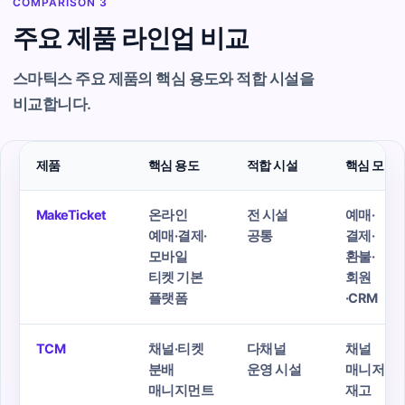
COMPARISON 3
주요 제품 라인업 비교
스마틱스 주요 제품의 핵심 용도와 적합 시설을
비교합니다.
제품
핵심 용도
적합 시설
핵심 모듈
MakeTicket
온라인
전 시설
예매·
예매·결제·
공통
결제·
모바일
환불·
티켓 기본
회원
플랫폼
·CRM
TCM
채널·티켓
다채널
채널
분배
운영 시설
매니저·
매니지먼트
재고