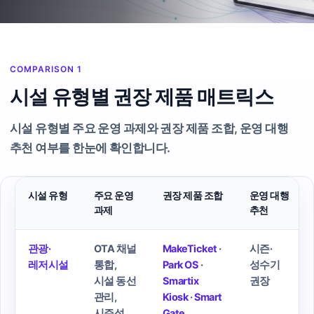
COMPARISON 1
시설 유형별 권장 제품 매트릭스
시설 유형별 주요 운영 과제와 권장 제품 조합, 운영 대행
추천 여부를 한눈에 확인합니다.
시설 유형
주요 운영
권장 제품 조합
운영 대행
과제
추천
관광·
OTA 채널
MakeTicket
·
시즌·
레저시설
통합,
Park OS
·
성수기
시설 동선
Smartix
권장
관리,
Kiosk
·
Smart
시즌성
Gate