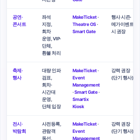
공연·
좌석
MakeTicket
·
행사 시즌·
콘서트
지정,
Theatre OS
·
메가이벤트
회차
Smart Gate
시 권장
운영, VIP·
단체,
환불 처리
축제·
대량 인파
MakeTicket
·
강력 권장
행사
검표,
Event
(단기 행사)
회차·
Management
시간대
·
Smart Gate
·
운영,
Smartix
단체 입장
Kiosk
전시·
사전등록,
MakeTicket
·
강력 권장
박람회
관람객
Event
(단기 행사)
동선,
Management