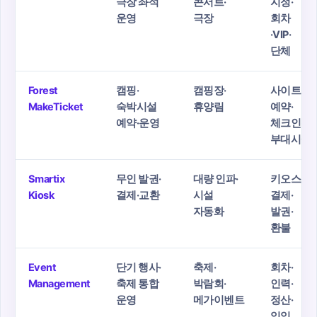
극장 좌석
콘서트·
지정·
운영
극장
회차
·VIP·
단체
Forest
캠핑·
캠핑장·
사이트
MakeTicket
숙박시설
휴양림
예약·
예약·운영
체크인·
부대시설
Smartix
무인 발권·
대량 인파·
키오스크
Kiosk
결제·교환
시설
결제·
자동화
발권·
환불
Event
단기 행사·
축제·
회차·
Management
축제 통합
박람회·
인력·
운영
메가이벤트
정산·
일일