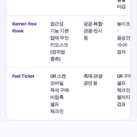
마감
Barrier-free
접근성
공공·복합·
높이조절
Kiosk
기능 기본
관광·전시
·
탑재 무인
등
음성안내
키오스크
·수어·
(장차법
점자
충족)
Fast Ticket
QR 스캔
축제·관광·
QR 구매·
모바일
공연 등
셀프
즉석 구매·
체크인·
비접촉
컬러티켓
셀프
검표
체크인