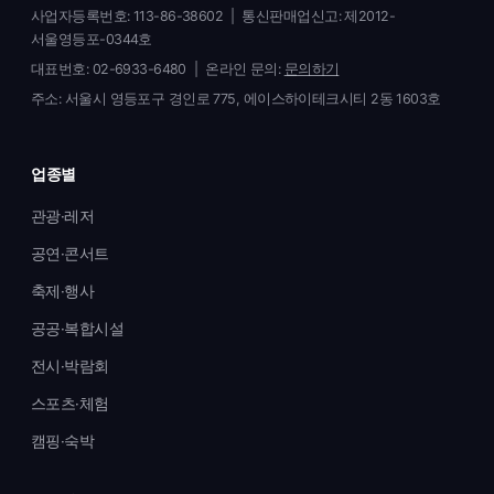
사업자등록번호: 113-86-38602 | 통신판매업신고: 제2012-
서울영등포-0344호
대표번호:
02-6933-6480
| 온라인 문의:
문의하기
주소: 서울시 영등포구 경인로 775, 에이스하이테크시티 2동 1603호
업종별
관광·레저
공연·콘서트
축제·행사
공공·복합시설
전시·박람회
스포츠·체험
캠핑·숙박