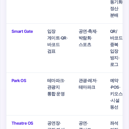
동기화·
정산
분배
Smart Gate
입장
공연·축제·
QR/
게이트·QR·
박람회·
바코드·
바코드
스포츠
중복
검표
입장
방지·
로그
Park OS
테마파크·
관광·레저·
예약
관광지
테마파크
·POS·
통합 운영
키오스크
·시설
동선
Theatre OS
공연장·
공연·
좌석