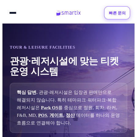
빠른 문의
TOUR & LEISURE FACILITIES
관광·레저시설에 맞는 티켓
운영 시스템
핵심 답변.
관광·레저시설은 입장권 판매만으로
해결되지 않습니다. 특히 테마파크·워터파크·복합
레저시설은
Park OS
를 중심으로 정원, 회차, 라커,
F&B, MD,
POS
,
게이트
,
정산
데이터를 하나의 운영
흐름으로 연결해야 합니다.