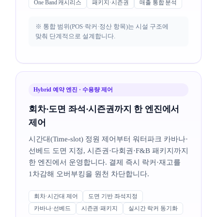
One Band 캐시리스
패키지·시즌권
매출 통합 분석
※ 통합 범위(POS·락커·정산 항목)는 시설 구조에
맞춰 단계적으로 설계합니다.
Hybrid 예약 엔진 · 수용량 제어
회차·도면 좌석·시즌권까지 한 엔진에서
제어
시간대(Time-slot) 정원 제어부터 워터파크 카바나·
선베드 도면 지정, 시즌권·다회권·F&B 패키지까지
한 엔진에서 운영합니다. 결제 즉시 락커·재고를
1차감해 오버부킹을 원천 차단합니다.
회차·시간대 제어
도면 기반 좌석지정
카바나·선베드
시즌권·패키지
실시간 락커 동기화