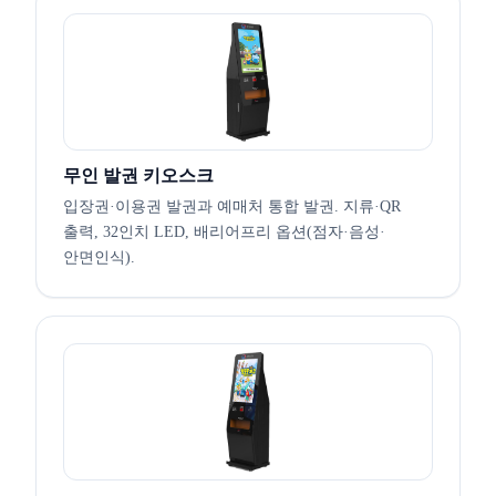
무인 발권 키오스크
입장권·이용권 발권과 예매처 통합 발권. 지류·QR
출력, 32인치 LED, 배리어프리 옵션(점자·음성·
안면인식).