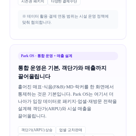
시즌권·패키지
다양한 결제수단
※ 데이터 활용·결제 연동 범위는 시설 운영 정책에
맞춰 협의합니다.
Park OS · 통합 운영 + 매출 설계
통합 운영은 기본, 객단가와 매출까지
끌어올립니다
흩어진 매표·식음(F&B)·MD·락커를 한 화면에서
통제하는 것은 기본입니다. Park OS는 여기서 더
나아가 입장 데이터로 패키지·업셀·재방문 전략을
설계해 객단가(ARPU)와 시설 매출을
끌어올립니다.
객단가(ARPU) 상승
업셀·교차판매