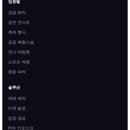
업종별
관광·레저
공연·콘서트
축제·행사
공공·복합시설
전시·박람회
스포츠·체험
캠핑·숙박
솔루션
예매·예약
티켓 발권
입장·검표
POS·키오스크