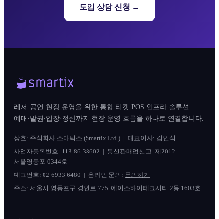
도입 상담 신청 →
레저·공연·현장 운영을 위한 통합 티켓·POS 인프라 솔루션.
예매·발권·입장·정산까지 현장 운영 흐름을 하나로 연결합니다.
상호: 주식회사 스마틱스 (Smartix Ltd.) | 대표이사: 김인석
사업자등록번호: 113-86-38602 | 통신판매업신고: 제2012-
서울영등포-0344호
대표번호:
02-6933-6480
| 온라인 문의:
문의하기
주소: 서울시 영등포구 경인로 775, 에이스하이테크시티 2동 1603호