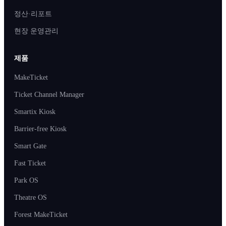
정산·리포트
현장 운영관리
제품
MakeTicket
Ticket Channel Manager
Smartix Kiosk
Barrier-free Kiosk
Smart Gate
Fast Ticket
Park OS
Theatre OS
Forest MakeTicket